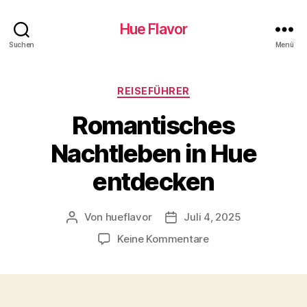
Hue Flavor
Suchen
Menü
Kategorien
REISEFÜHRER
Romantisches
Nachtleben in Hue
entdecken
Von
hueflavor
Juli 4, 2025
Beitragsautor
Veröffentlichungsdatum
zu
Keine Kommentare
Romantisches
Nachtleben
in
Hue